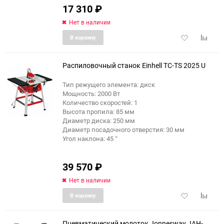
17 310
₽
Нет в наличии
Добавить
Добави
В корзину
в
к
избранное
сравне
Распиловочный станок Einhell TC-TS 2025 U
Тип режущего элемента: диск
Мощность: 2000 Вт
Количество скоростей: 1
Высота пропила: 85 мм
Диаметр диска: 250 мм
Диаметр посадочного отверстия: 30 мм
Угол наклона: 45 °
39 570
₽
Нет в наличии
Добавить
Добави
В корзину
в
к
избранное
сравне
Пневматический молоток Jonnesway JAH-