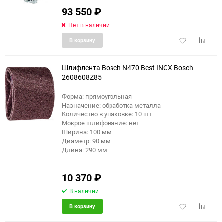
93 550
₽
Нет в наличии
Добавить
Добави
В корзину
в
к
избранное
сравне
Шлифлента Bosch N470 Best INOX Bosch
2608608Z85
Форма: прямоугольная
Назначение: обработка металла
Количество в упаковке: 10 шт
Мокрое шлифование: нет
Ширина: 100 мм
Диаметр: 90 мм
Длина: 290 мм
10 370
₽
В наличии
Добавить
Добави
В корзину
в
к