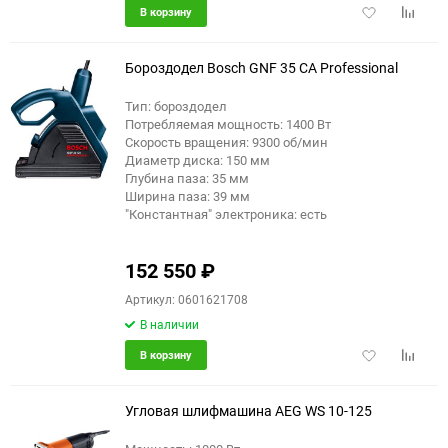
Добавить
Добави
В корзину
в
к
избранное
сравне
Бороздодел Bosch GNF 35 CA Professional
Тип: бороздодел
Потребляемая мощность: 1400 Вт
Скорость вращения: 9300 об/мин
Диаметр диска: 150 мм
Глубина паза: 35 мм
Ширина паза: 39 мм
"Константная" электроника: есть
152 550
₽
Артикул: 0601621708
В наличии
Добавить
Добави
В корзину
в
к
избранное
сравне
Угловая шлифмашина AEG WS 10-125