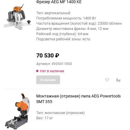
Фрезер AEG MF 1400 KE
Тип: вертикальный
Потребляемая мощность: 1400 Вт
Частота вращения (холостой ход): 23000 об/мин
Диаметр хвостовика фрезы: 8 мм, 12 мм
Рабочий ход (глубина): 64 мм
Подсветка рабочей зоны: есть
70 530
₽
Артикул: 4935411850
Нет в наличии
Добавить
Добави
В корзину
в
к
избранное
сравне
Монтажная (отрезная) пила AEG Powertools
SMT 355
Тип: монтажная (отрезная)
Вес: 17 кг