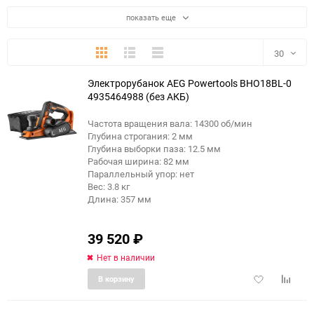
показать еще
Плитка
Подробно
Компактно
30
Электрорубанок AEG Powertools BHO18BL-0
30
4935464988 (без АКБ)
60
Частота вращения вала: 14300 об/мин
Глубина строгания: 2 мм
90
Глубина выборки паза: 12.5 мм
Рабочая ширина: 82 мм
Параллельный упор: нет
150
Вес: 3.8 кг
Длина: 357 мм
39 520
₽
Нет в наличии
Добавить
Добави
В корзину
в
к
избранное
сравне