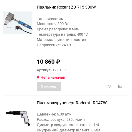
избранное
сравне
Паяльник Rexant ZD-715 300W
Тип: паяльник
Мощность: 300 Вт
Время разогрева: 8 мин
Температура нагрева: 400 °С
Материал рукояти: пластик
Напряжение: 240 В
10 860
₽
Артикул: 12-0188
Нет в наличии
Добавить
Добави
В корзину
в
к
избранное
сравне
Пневмошуруповерт Rodcraft RC4780
Давление: 6.30 атм
Расход воздуха: 585 л/мин
Диаметр воздушного штуцера: 1/4
Внутренний диаметр шланга: 8 мм