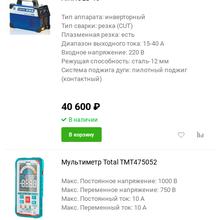
Тип аппарата: инверторный
Тип сварки: резка (CUT)
Плазменная резка: есть
Диапазон выходного тока: 15-40 А
Входное напряжение: 220 В
Режущая способность: сталь-12 мм
Система поджига дуги: пилотный поджиг
(контактный)
40 600
₽
В наличии
Добавить
Добави
В корзину
в
к
избранное
сравне
Мультиметр Total TMT475052
Макс. Постоянное напряжение: 1000 В
Макс. Переменное напряжение: 750 В
Макс. Постоянный ток: 10 А
Макс. Переменный ток: 10 А