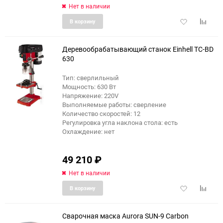
Нет в наличии
Добавить
Добави
В корзину
в
к
избранное
сравне
Деревообрабатывающий станок Einhell TC-BD
630
Тип: сверлильный
еще 2 фото
Мощность: 630 Вт
Напряжение: 220V
Выполняемые работы: сверление
Количество скоростей: 12
Регулировка угла наклона стола: есть
Охлаждение: нет
49 210
₽
Нет в наличии
Добавить
Добави
В корзину
в
к
избранное
сравне
Сварочная маска Aurora SUN-9 Carbon