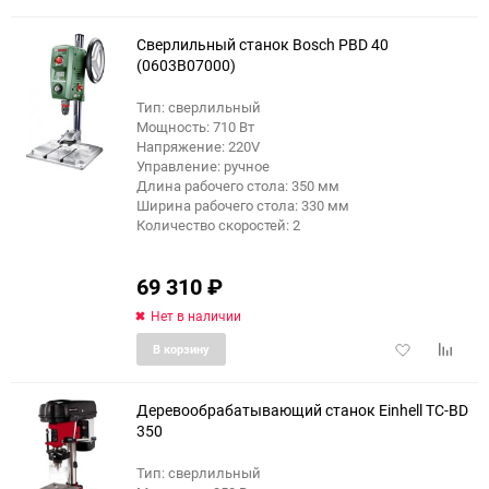
в
к
избранное
сравне
Сверлильный станок Bosch PBD 40
(0603B07000)
Тип: сверлильный
еще 1 фото
Мощность: 710 Вт
Напряжение: 220V
Управление: ручное
Длина рабочего стола: 350 мм
Ширина рабочего стола: 330 мм
Количество скоростей: 2
69 310
₽
Нет в наличии
Добавить
Добави
В корзину
в
к
избранное
сравне
Деревообрабатывающий станок Einhell TC-BD
350
Тип: сверлильный