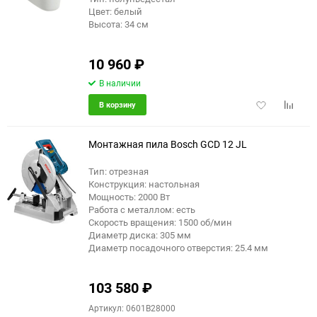
Цвет: белый
Высота: 34 см
10 960
₽
В наличии
Добавить
Добави
В корзину
в
к
избранное
сравне
Монтажная пила Bosch GCD 12 JL
Тип: отрезная
Конструкция: настольная
Мощность: 2000 Вт
Работа с металлом: есть
Скорость вращения: 1500 об/мин
Диаметр диска: 305 мм
Диаметр посадочного отверстия: 25.4 мм
103 580
₽
Артикул: 0601B28000