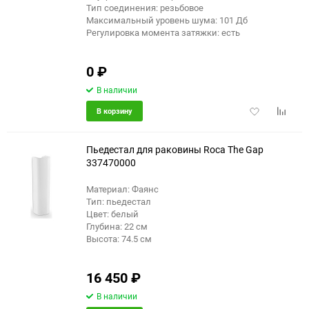
Тип соединения: резьбовое
Максимальный уровень шума: 101 Дб
Регулировка момента затяжки: есть
0
₽
В наличии
Добавить
Добави
В корзину
в
к
избранное
сравне
Пьедестал для раковины Roca The Gap
337470000
Материал: Фаянс
Тип: пьедестал
Цвет: белый
Глубина: 22 см
Высота: 74.5 см
16 450
₽
В наличии