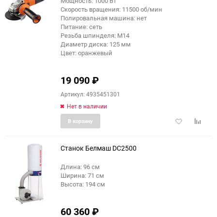
Мощность: 1000 Вт
Скорость вращения: 11500 об/мин
Полировальная машина: нет
Питание: сеть
Резьба шпинделя: M14
Диаметр диска: 125 мм
Цвет: оранжевый
19 090
₽
Артикул: 4935451301
Нет в наличии
Добавить
Добави
В корзину
в
к
избранное
сравне
Станок Белмаш DC2500
Длина: 96 см
Ширина: 71 см
еще 3 фото
Высота: 194 см
60 360
₽