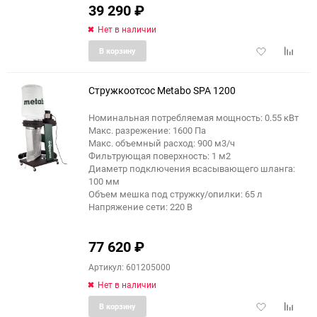
39 290
₽
Нет в наличии
Добавить
Добави
В корзину
в
к
избранное
сравне
Стружкоотсос Metabo SPA 1200
Номинальная потребляемая мощность: 0.55 кВт
Макс. разрежение: 1600 Па
Макс. объемный расход: 900 м3/ч
Фильтрующая поверхность: 1 м2
Диаметр подключения всасывающего шланга:
100 мм
Объем мешка под стружку/опилки: 65 л
Напряжение сети: 220 В
77 620
₽
Артикул: 601205000
Нет в наличии
Добавить
Добави
В корзину