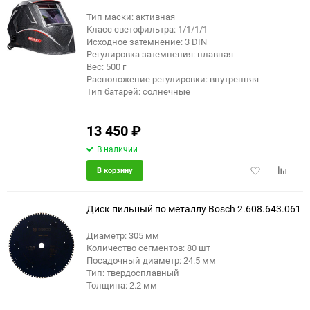
Тип маски: активная
Класс светофильтра: 1/1/1/1
еще 1 фото
Исходное затемнение: 3 DIN
Регулировка затемнения: плавная
Вес: 500 г
Расположение регулировки: внутренняя
Тип батарей: солнечные
13 450
₽
В наличии
Добавить
Добави
В корзину
в
к
избранное
сравне
Диск пильный по металлу Bosch 2.608.643.061
Диаметр: 305 мм
Количество сегментов: 80 шт
Посадочный диаметр: 24.5 мм
Тип: твердосплавный
Толщина: 2.2 мм