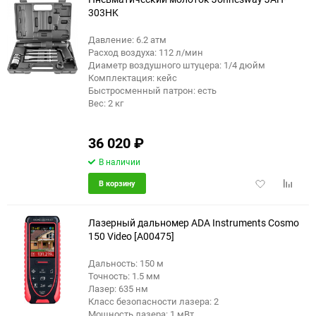
303HK
Давление: 6.2 атм
Расход воздуха: 112 л/мин
Диаметр воздушного штуцера: 1/4 дюйм
Комплектация: кейс
Быстросменный патрон: есть
Вес: 2 кг
36 020
₽
В наличии
Добавить
Добави
В корзину
в
к
избранное
сравне
Лазерный дальномер ADA Instruments Cosmo
150 Video [А00475]
Дальность: 150 м
Точность: 1.5 мм
Лазер: 635 нм
Класс безопасности лазера: 2
Мощность лазера: 1 мВт