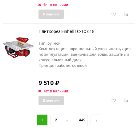
Нет в наличии
Добавить
Добави
В корзину
в
к
избранное
сравне
Плиткорез Einhell TC-TC 618
Тип: ручной
Комплектация: параллельный упор, инструкция
по экплуатации, ванночка для воды, защитный
кожух, алмазный диск
Принцип работы: сетевой
9 510
₽
Нет в наличии
Добавить
Добави
В корзину
в
к
избранное
сравне
...
1
2
449
→