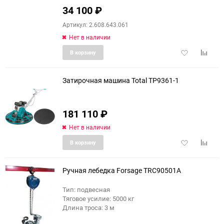
34 100
₽
Артикул: 2.608.643.061
Нет в наличии
Добавить
Добави
В корзину
в
к
избранное
сравне
Затирочная машина Total TP9361-1
181 110
₽
Нет в наличии
Добавить
Добави
В корзину
в
к
избранное
сравне
Ручная лебедка Forsage TRC90501A
Тип: подвесная
Тяговое усилие: 5000 кг
Длина троса: 3 м