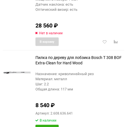
Датчик наклона: есть
Оптический визир: есть
28 560
₽
Нет в наличии
Добавить
Добави
В корзину
в
к
избранное
сравне
Пилка по дереву для лобзика Bosch T 308 BOF
Extra-Clean for Hard Wood
Назначение: криволинейный рез
Материал: металл
Шаг: 2.2
Общая длина: 117 мм
8 540
₽
Артикул: 2.608.636.641
В наличии