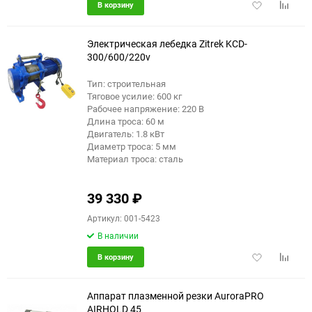
Добавить
Добави
В корзину
в
к
избранное
сравне
Электрическая лебедка Zitrek KCD-
300/600/220v
Тип: строительная
Тяговое усилие: 600 кг
Рабочее напряжение: 220 В
Длина троса: 60 м
Двигатель: 1.8 кВт
Диаметр троса: 5 мм
Материал троса: сталь
39 330
₽
Артикул: 001-5423
В наличии
Добавить
Добави
В корзину
в
к
избранное
сравне
Аппарат плазменной резки AuroraPRO
AIRHOLD 45