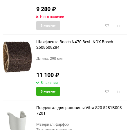
9 280
₽
Нет в наличии
Добавить
Добави
В корзину
в
к
избранное
сравне
Шлифлента Bosch N470 Best INOX Bosch
2608608Z84
Длина: 290 мм
11 100
₽
В наличии
Добавить
Добави
В корзину
в
к
избранное
сравне
Пьедестал для раковины Vitra S20 5281B003-
7201
Материал: фарфор
Тип: полупьедестал