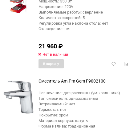
еще 2 фото
Мощность: 350 Вт
Напряжение: 220V
Выполняемые работы: сверление
Количество скоростей: 5
Регулировка угла наклона стола: нет
Охлаждение: нет
21 960
₽
Нет в наличии
Добавить
Добави
В корзину
в
к
избранное
сравне
Смеситель Am.Pm Gem F9002100
Назначение: для раковины (умывальника)
Тип смесителя: однозахватный
Встраиваемый: нет
Термостат: нет
Покрытие: хром
Материал корпуса: латунь
Форма излива: традиционная