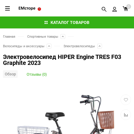
0
КАТАЛОГ ТОВАРОВ
Главная
Спортивные товары
Велосипеды и аксессуары
Электровелосипеды
Электровелосипед HIPER Engine TRES F03
Graphite 2023
Обзор
Отзывы (0)
Добав
в
избра
Добав
к
сравн