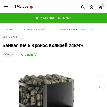
0
КАТАЛОГ ТОВАРОВ
Главная
Бытовая техника
Климатическая техника
Банные печи
Банная печь Кронос Колизей 24ВЧЧ
Обзор
Отзывы (0)
Добав
в
избра
Добав
к
сравн