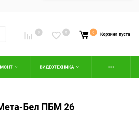
0
0
0
Корзина
пуста
ЕМОНТ
ВИДЕОТЕХНИКА
Мета-Бел ПБМ 26
ю