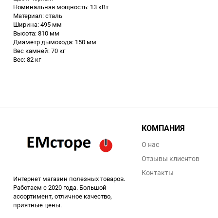
Номинальная мощность: 13 кВт
Материал: сталь
Заточные станки (точила)
Ширина: 495 мм
Высота: 810 мм
Диаметр дымохода: 150 мм
Дровоколы
Вес камней: 70 кг
Вес: 82 кг
Грузоподъемное
оборудование
Гидроаккумуляторы и
расширительные баки
КОМПАНИЯ
Вытяжная вентиляция
О нас
Отзывы клиентов
Вибротехника
Контакты
Интернет магазин полезных товаров.
Бетономешалки
Работаем с 2020 года. Большой
ассортимент, отличное качество,
приятные цены.
Бензоинструмент