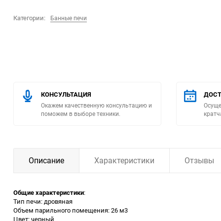
Категории:
Банные печи
Помпы
Пневматический
инструмент
Плитка
КОНСУЛЬТАЦИЯ
ДОСТ
Насосы бытовые
Окажем качественную консультацию и
Осуще
поможем в выборе техники.
кратч
Компрессоры
Климатическая техника
Описание
Характеристики
Отзывы
Измерительный
инструмент
Общие характеристики
:
Тип печи: дровяная
Объем парильного помещения: 26 м3
Измерительное
Цвет: черный
оборудование