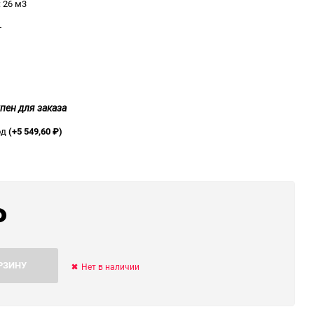
 26 м3
ю
т
ю
ю
пен для заказа
од
(+5 549,60
₽
)
₽
РЗИНУ
Нет в наличии