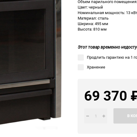
Объем парильного помещения:
Цвет: черный
Выберите категори
Номинальная мощность: 13 кВ
Материал: сталь
Выберите категори
Ширина: 495 мм
Выберите категори
Высота: 810 мм
Этот товар временно недосту
Продлить гарантию на 1 г
Хранение
69 370
В КО