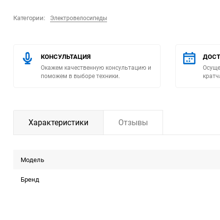
Категории:
Электровелосипеды
Помпы
Пневматический
инструмент
КОНСУЛЬТАЦИЯ
ДОСТ
Окажем качественную консультацию и
Осуще
поможем в выборе техники.
кратч
Плитка
Насосы бытовые
Характеристики
Отзывы
Компрессоры
Климатическая техника
Модель
Измерительный
Бренд
инструмент
Измерительное
оборудование