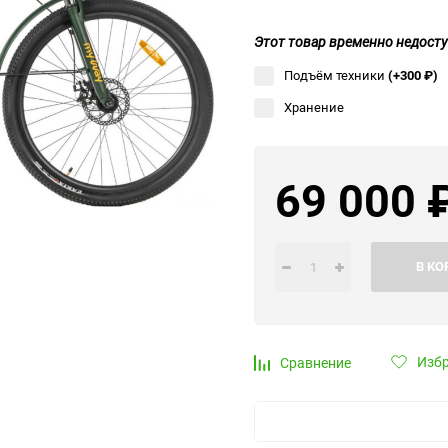
Выберите категори
Этот товар временно недосту
Выберите категори
Подъём техники
(+300
₽
)
Выберите категори
Хранение
69 000
В КО
Изб
Сравнение