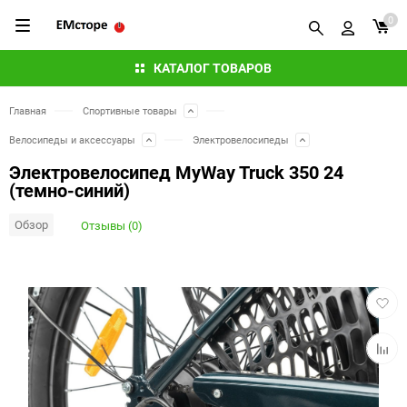
0
КАТАЛОГ ТОВАРОВ
Главная
Спортивные товары
Велосипеды и аксессуары
Электровелосипеды
Электровелосипед MyWay Truck 350 24
(темно-синий)
Обзор
Отзывы (0)
Добав
в
избра
Добав
к
сравн