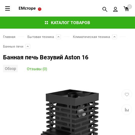
0
КАТАЛОГ ТОВАРОВ
Главная
Бытовая техника
Климатическая техника
Банные печи
Банная печь Везувий Aston 16
Обзор
Отзывы (0)
Добав
в
избра
Добав
к
сравн