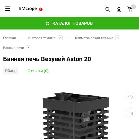
0
КАТАЛОГ ТОВАРОВ
Главная
Бытовая техника
Климатическая техника
Банные печи
Банная печь Везувий Aston 20
Обзор
Отзывы (0)
Добав
в
избра
Добав
к
сравн