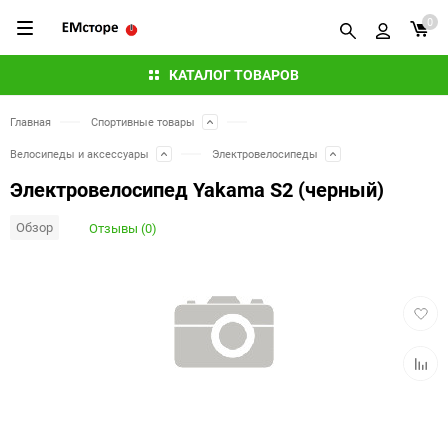
0
КАТАЛОГ ТОВАРОВ
Главная
Спортивные товары
Велосипеды и аксессуары
Электровелосипеды
Электровелосипед Yakama S2 (черный)
Обзор
Отзывы (0)
Добав
в
избра
Добав
к
сравн