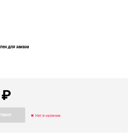
ю
ю
ю
пен для заказа
0
₽
РЗИНУ
Нет в наличии