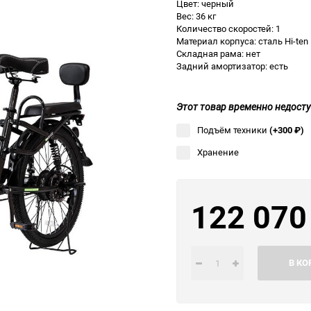
Цвет: черный
Вес: 36 кг
Выберите категори
Количество скоростей: 1
Материал корпуса: сталь Hi-ten
Выберите категори
Складная рама: нет
Выберите категори
Задний амортизатор: есть
Этот товар временно недосту
Подъём техники
(+300
₽
)
Хранение
122 07
В КО