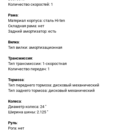
Количество скоростей: 1
Заточные станки (точила)
Рама
:
Материал корпуса: сталь Hi-ten
Складная рама: нет
Дровоколы
Задний амортизатор: есть
Вилка
:
Грузоподъемное
Тип вилки: амортизационная
оборудование
Трансмиссия
:
Тип трансмиссии: 1-скоростная
Гидроаккумуляторы и
Количество передач: 1
расширительные баки
Тормоза
:
Вытяжная вентиляция
Тип переднего тормоза: дисковый механический
Тип заднего тормоза: дисковый механический
Вибротехника
Колеса
:
Диаметр колеса: 24 "
Ширина шины: 2.125 "
Бетономешалки
Руль
:
Бензоинструмент
Рога: нет