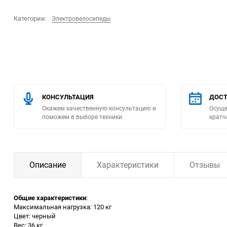
Категории:
Электровелосипеды
Помпы
Пневматический
инструмент
Плитка
КОНСУЛЬТАЦИЯ
ДОСТ
Насосы бытовые
Окажем качественную консультацию и
Осуще
поможем в выборе техники.
кратч
Компрессоры
Климатическая техника
Описание
Характеристики
Отзывы
Измерительный
инструмент
Общие характеристики
:
Максимальная нагрузка: 120 кг
Цвет: черный
Измерительное
Вес: 36 кг
оборудование