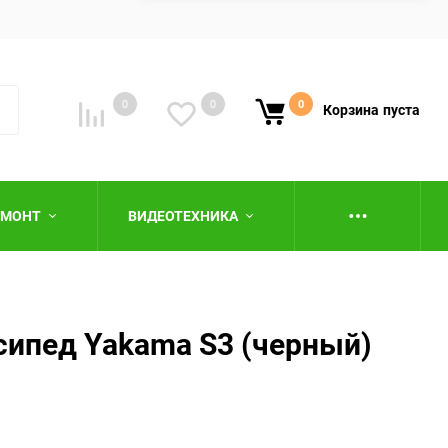
0
0
0
Корзина
пуста
ЕМОНТ
ВИДЕОТЕХНИКА
сипед Yakama S3 (черный)
ю