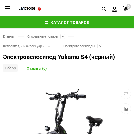
0
КАТАЛОГ ТОВАРОВ
Главная
Спортивные товары
Велосипеды и аксессуары
Электровелосипеды
Электровелосипед Yakama S4 (черный)
Обзор
Отзывы (0)
Добав
в
избра
Добав
к
сравн